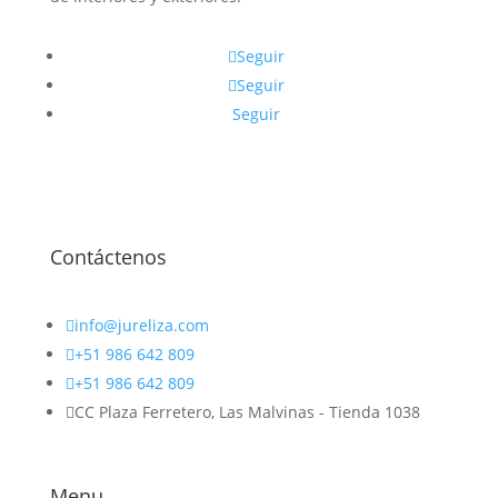
Seguir
Seguir
Seguir
Contáctenos

info@jureliza.com

+51 986 642 809

+51 986 642 809

CC Plaza Ferretero, Las Malvinas - Tienda 1038
Menu