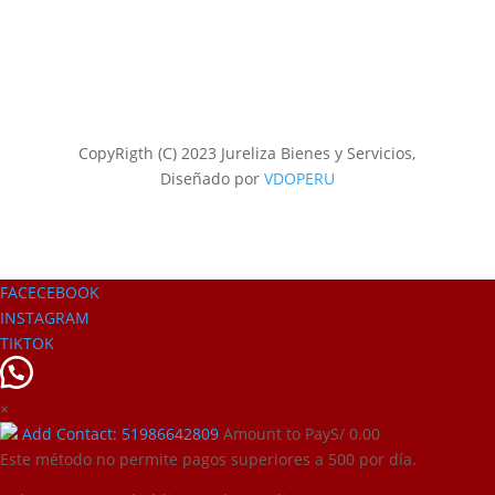
CopyRigth (C) 2023 Jureliza Bienes y Servicios,
Diseñado por
VDOPERU
FACECEBOOK
INSTAGRAM
TIKTOK
×
Add Contact: 51986642809
Amount to Pay
S/
0.00
Este método no permite pagos superiores a 500 por día.